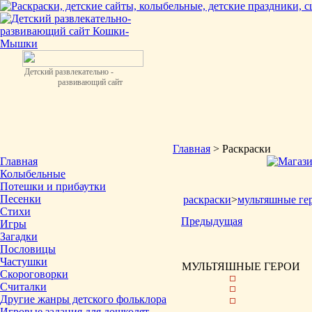
Детский развлекательно -
развивающий сайт
Главная
> Раскраски
Главная
Колыбельные
Потешки и прибаутки
Песенки
раскраски
>
мультяшные ге
Стихи
Предыдущая
Игры
Загадки
Пословицы
Частушки
МУЛЬТЯШНЫЕ ГЕРОИ
Скороговорки
Считалки
Другие жанры детского фольклора
Игровые задания для дошколят