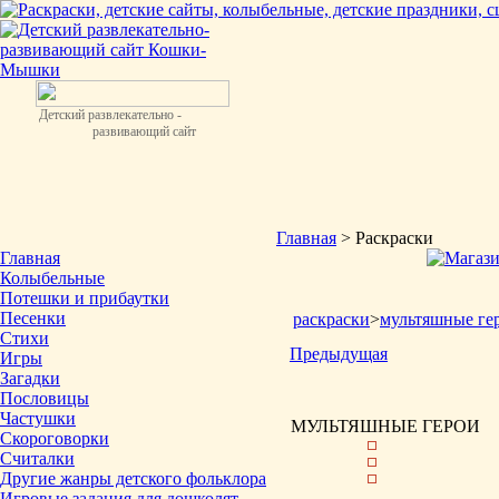
Детский развлекательно -
развивающий сайт
Главная
> Раскраски
Главная
Колыбельные
Потешки и прибаутки
Песенки
раскраски
>
мультяшные ге
Стихи
Предыдущая
Игры
Загадки
Пословицы
Частушки
МУЛЬТЯШНЫЕ ГЕРОИ
Скороговорки
Считалки
Другие жанры детского фольклора
Игровые задания для дошколят