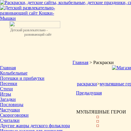
Детский развлекательно -
развивающий сайт
Главная
> Раскраски
Главная
Колыбельные
Потешки и прибаутки
Песенки
раскраски
>
мультяшные ге
Стихи
Предыдущая
Игры
Загадки
Пословицы
Частушки
МУЛЬТЯШНЫЕ ГЕРОИ
Скороговорки
Считалки
Другие жанры детского фольклора
Игровые задания для дошколят