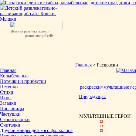
Детский развлекательно -
развивающий сайт
Главная
> Раскраски
Главная
Колыбельные
Потешки и прибаутки
Песенки
раскраски
>
мультяшные ге
Стихи
Предыдущая
Игры
Загадки
Пословицы
Частушки
МУЛЬТЯШНЫЕ ГЕРОИ
Скороговорки
Считалки
Другие жанры детского фольклора
Игровые задания для дошколят