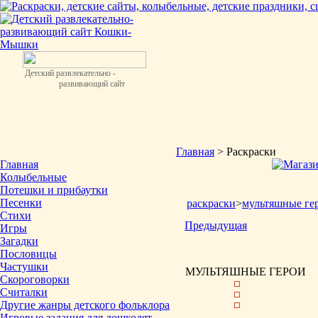
Детский развлекательно -
развивающий сайт
Главная
> Раскраски
Главная
Колыбельные
Потешки и прибаутки
Песенки
раскраски
>
мультяшные ге
Стихи
Предыдущая
Игры
Загадки
Пословицы
Частушки
МУЛЬТЯШНЫЕ ГЕРОИ
Скороговорки
Считалки
Другие жанры детского фольклора
Игровые задания для дошколят