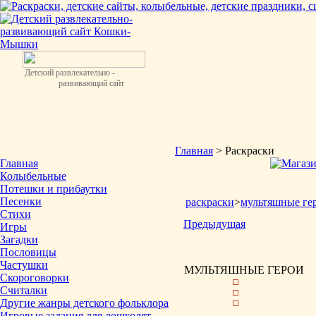
Детский развлекательно -
развивающий сайт
Главная
> Раскраски
Главная
Колыбельные
Потешки и прибаутки
Песенки
раскраски
>
мультяшные ге
Стихи
Предыдущая
Игры
Загадки
Пословицы
Частушки
МУЛЬТЯШНЫЕ ГЕРОИ
Скороговорки
Считалки
Другие жанры детского фольклора
Игровые задания для дошколят