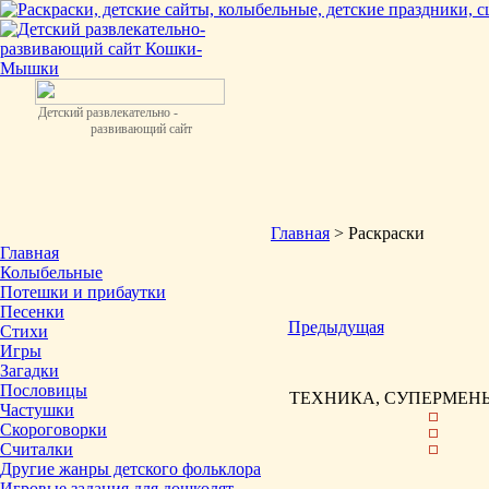
Детский развлекательно -
развивающий сайт
Главная
> Раскраски
Главная
Колыбельные
Потешки и прибаутки
Песенки
Предыдущая
Стихи
Игры
Загадки
Пословицы
ТЕХНИКА, СУПЕРМЕНЫ 
Частушки
Скороговорки
Считалки
Другие жанры детского фольклора
Игровые задания для дошколят