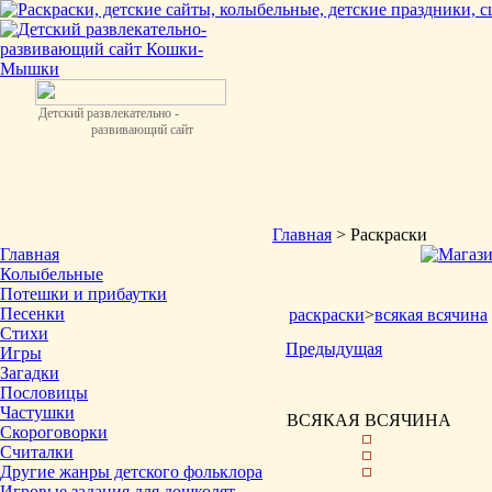
Детский развлекательно -
развивающий сайт
Главная
> Раскраски
Главная
Колыбельные
Потешки и прибаутки
Песенки
раскраски
>
всякая всячина
Стихи
Предыдущая
Игры
Загадки
Пословицы
Частушки
ВСЯКАЯ ВСЯЧИНА
Скороговорки
Считалки
Другие жанры детского фольклора
Игровые задания для дошколят