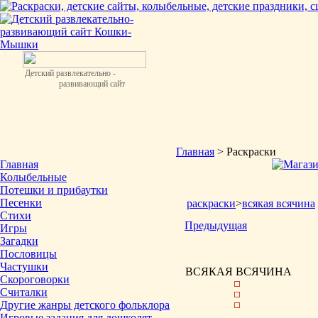
Детский развлекательно -
развивающий сайт
Главная
> Раскраски
Главная
Колыбельные
Потешки и прибаутки
Песенки
раскраски
>
всякая всячина
Стихи
Предыдущая
Игры
Загадки
Пословицы
Частушки
ВСЯКАЯ ВСЯЧИНА
Скороговорки
Считалки
Другие жанры детского фольклора
Игровые задания для дошколят