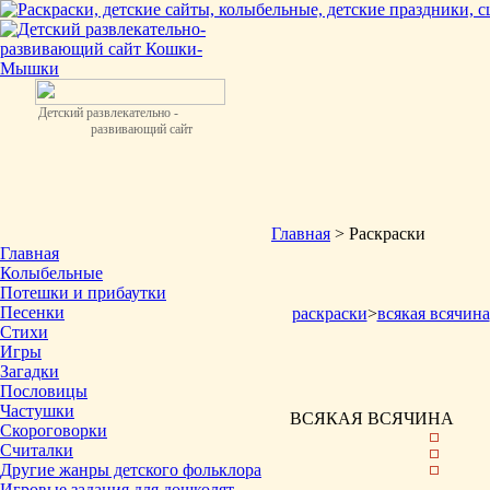
Детский развлекательно -
развивающий сайт
Главная
> Раскраски
Главная
Колыбельные
Потешки и прибаутки
Песенки
раскраски
>
всякая всячина
Стихи
Игры
Загадки
Пословицы
Частушки
ВСЯКАЯ ВСЯЧИНА
Скороговорки
Считалки
Другие жанры детского фольклора
Игровые задания для дошколят