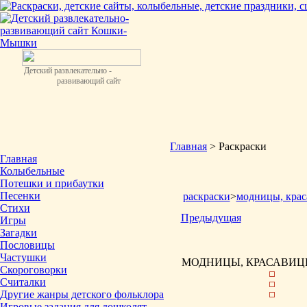
Детский развлекательно -
развивающий сайт
Главная
> Раскраски
Главная
Колыбельные
Потешки и прибаутки
Песенки
раскраски
>
модницы, крас
Стихи
Предыдущая
Игры
Загадки
Пословицы
Частушки
МОДНИЦЫ, КРАСАВИЦЫ
Скороговорки
Считалки
Другие жанры детского фольклора
Игровые задания для дошколят