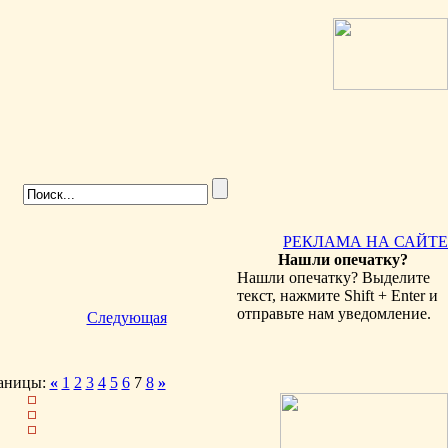
РЕКЛАМА НА САЙТЕ
Нашли опечатку?
Нашли опечатку? Выделите
текст, нажмите Shift + Enter и
отправьте нам уведомление.
Следующая
аницы:
«
1
2
3
4
5
6
7
8
»