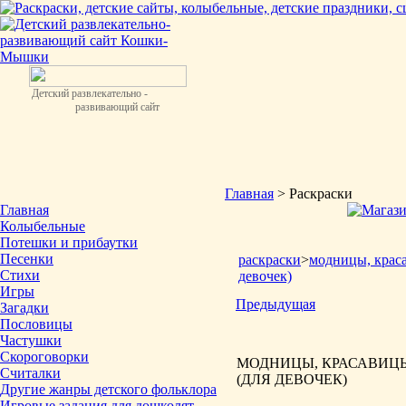
Детский развлекательно -
развивающий сайт
Главная
> Раскраски
Главная
Колыбельные
Потешки и прибаутки
Песенки
раскраски
>
модницы, крас
Стихи
девочек)
Игры
Предыдущая
Загадки
Пословицы
Частушки
Скороговорки
МОДНИЦЫ, КРАСАВИЦЫ
Считалки
(ДЛЯ ДЕВОЧЕК)
Другие жанры детского фольклора
Игровые задания для дошколят