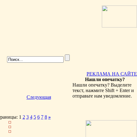
РЕКЛАМА НА САЙТЕ
Нашли опечатку?
Нашли опечатку? Выделите
текст, нажмите Shift + Enter и
отправьте нам уведомление.
Следующая
раницы: 1
2
3
4
5
6
7
8
»