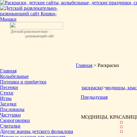
Детский развлекательно -
развивающий сайт
Главная
> Раскраски
Главная
Колыбельные
Потешки и прибаутки
Песенки
раскраски
>
модницы, крас
Стихи
Предыдущая
Игры
Загадки
Пословицы
Частушки
МОДНИЦЫ, КРАСАВИЦЫ
Скороговорки
Считалки
Другие жанры детского фольклора
Игровые задания для дошколят