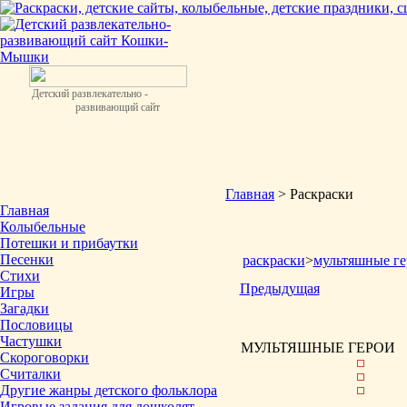
Детский развлекательно -
развивающий сайт
Главная
> Раскраски
Главная
Колыбельные
Потешки и прибаутки
Песенки
раскраски
>
мультяшные ге
Стихи
Предыдущая
Игры
Загадки
Пословицы
Частушки
МУЛЬТЯШНЫЕ ГЕРОИ
Скороговорки
Считалки
Другие жанры детского фольклора
Игровые задания для дошколят