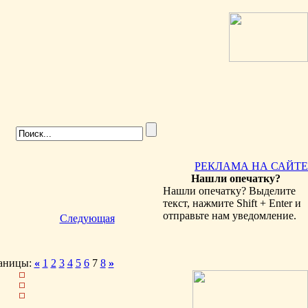
РЕКЛАМА НА САЙТЕ
Нашли опечатку?
Нашли опечатку? Выделите
текст, нажмите Shift + Enter и
отправьте нам уведомление.
Следующая
аницы:
«
1
2
3
4
5
6
7
8
»