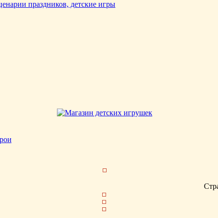
рои
Стр