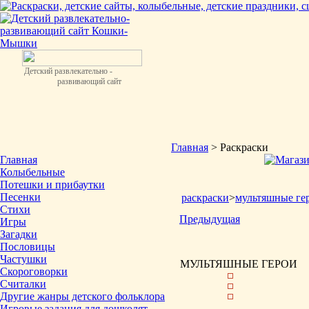
Детский развлекательно -
развивающий сайт
Главная
> Раскраски
Главная
Колыбельные
Потешки и прибаутки
Песенки
раскраски
>
мультяшные ге
Стихи
Предыдущая
Игры
Загадки
Пословицы
Частушки
МУЛЬТЯШНЫЕ ГЕРОИ
Скороговорки
Считалки
Другие жанры детского фольклора
Игровые задания для дошколят