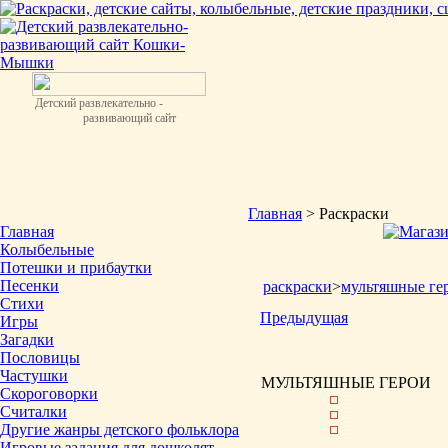
Детский развлекательно -
развивающий сайт
Главная
> Раскраски
Главная
Колыбельные
Потешки и прибаутки
Песенки
раскраски
>
мультяшные ге
Стихи
Предыдущая
Игры
Загадки
Пословицы
Частушки
МУЛЬТЯШНЫЕ ГЕРОИ
Скороговорки
Считалки
Другие жанры детского фольклора
Игровые задания для дошколят