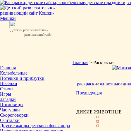
Детский развлекательно -
развивающий сайт
Главная
> Раскраски
Главная
Колыбельные
Потешки и прибаутки
Песенки
раскраски
>
животные
>
дик
Стихи
Предыдущая
Игры
Загадки
Пословицы
Частушки
ДИКИЕ ЖИВОТНЫЕ
Скороговорки
Считалки
Другие жанры детского фольклора
Игровые задания для дошколят