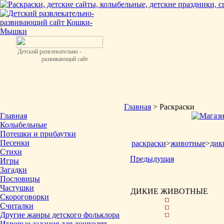
Детский развлекательно -
развивающий сайт
Главная
> Раскраски
Главная
Колыбельные
Потешки и прибаутки
Песенки
раскраски
>
животные
>
дик
Стихи
Предыдущая
Игры
Загадки
Пословицы
Частушки
ДИКИЕ ЖИВОТНЫЕ
Скороговорки
Считалки
Другие жанры детского фольклора
Игровые задания для дошколят