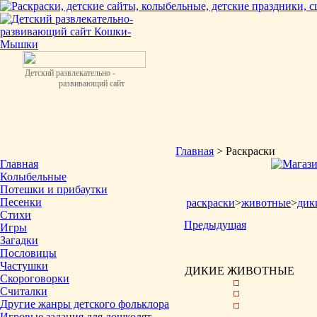
Детский развлекательно -
развивающий сайт
Главная
> Раскраски
Главная
Колыбельные
Потешки и прибаутки
Песенки
раскраски
>
животные
>
дик
Стихи
Предыдущая
Игры
Загадки
Пословицы
Частушки
ДИКИЕ ЖИВОТНЫЕ
Скороговорки
Считалки
Другие жанры детского фольклора
Игровые задания для дошколят