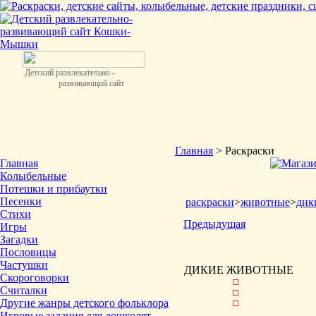
Детский развлекательно -
развивающий сайт
Главная
> Раскраски
Главная
Колыбельные
Потешки и прибаутки
Песенки
раскраски
>
животные
>
дик
Стихи
Предыдущая
Игры
Загадки
Пословицы
Частушки
ДИКИЕ ЖИВОТНЫЕ
Скороговорки
Считалки
Другие жанры детского фольклора
Игровые задания для дошколят