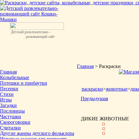
Детский развлекательно -
развивающий сайт
Главная
> Раскраски
Главная
Колыбельные
Потешки и прибаутки
Песенки
раскраски
>
животные
>
дик
Стихи
Предыдущая
Игры
Загадки
Пословицы
Частушки
ДИКИЕ ЖИВОТНЫЕ
Скороговорки
Считалки
Другие жанры детского фольклора
Игровые задания для дошколят