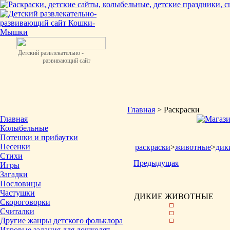
Детский развлекательно -
развивающий сайт
Главная
> Раскраски
Главная
Колыбельные
Потешки и прибаутки
Песенки
раскраски
>
животные
>
дик
Стихи
Предыдущая
Игры
Загадки
Пословицы
Частушки
ДИКИЕ ЖИВОТНЫЕ
Скороговорки
Считалки
Другие жанры детского фольклора
Игровые задания для дошколят