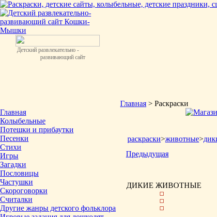
Детский развлекательно -
развивающий сайт
Главная
> Раскраски
Главная
Колыбельные
Потешки и прибаутки
Песенки
раскраски
>
животные
>
дик
Стихи
Предыдущая
Игры
Загадки
Пословицы
Частушки
ДИКИЕ ЖИВОТНЫЕ
Скороговорки
Считалки
Другие жанры детского фольклора
Игровые задания для дошколят