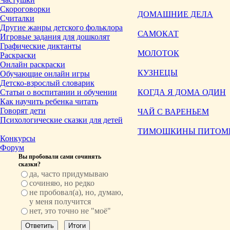
Скороговорки
ДОМАШНИЕ ДЕЛА
Считалки
Другие жанры детского фольклора
САМОКАТ
Игровые задания для дошколят
Графические диктанты
МОЛОТОК
Раскраски
Онлайн раскраски
КУЗНЕЦЫ
Обучающие онлайн игры
Детско-взрослый словарик
Статьи о воспитании и обучении
КОГДА Я ДОМА ОДИН
Как научить ребенка читать
Говорят дети
ЧАЙ С ВАРЕНЬЕМ
Психологические сказки для детей
ТИМОШКИНЫ ПИТОМ
Конкурсы
Форум
Вы пробовали сами сочинять
сказки?
да, часто придумываю
сочиняю, но редко
не пробовал(а), но, думаю,
у меня получится
нет, это точно не "моё"