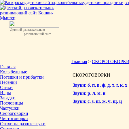
Детский развлекательно -
развивающий сайт
Главная
>
СКОРОГОВОРКИ
Главная
Колыбельные
СКОРОГОВОРКИ
Потешки и прибаутки
Песенки
Звуки: б, п, в, ф, д, т, г, к, х
Стихи
Игры
Звуки: р, л, м, н
Загадки
Звуки: с, з, ш, ж, ч, щ, ц
Пословицы
Частушки
Скороговорки
Чистоговорки
Стихи на разные звуки
Считалки