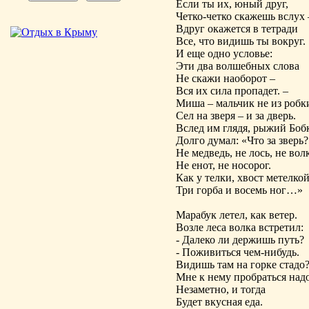
Если ты их, юный друг,
Четко-четко скажешь вслух 
Вдруг окажется в тетради
Все, что видишь ты вокруг.
И еще одно условье:
Эти два волшебных слова
Не скажи наоборот –
Вся их сила пропадет. –
Миша – мальчик не из робк
Сел на зверя – и за дверь.
Вслед им глядя, рыжий Боб
Долго думал: «Что за зверь?
Не медведь, не лось, не вол
Не енот, не носорог.
Как у телки, хвост метелкой
Три горба и восемь ног…»
Марабук летел, как ветер.
Возле леса волка встретил:
- Далеко ли держишь путь?
- Поживиться чем-нибудь.
Видишь там на горке стадо
Мне к нему пробраться над
Незаметно, и тогда
Будет вкусная еда.