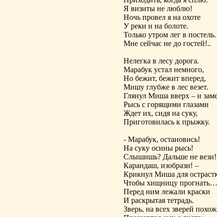
Я визиты не люблю!
Ночь провел я на охоте
У реки и на болоте.
Только утром лег в постель.
Мне сейчас не до гостей!..
Нелегка в лесу дорога.
Марабук устал немного,
Но бежит, бежит вперед,
Мишу глубже в лес везет.
Глянул Миша вверх – и заме
Рысь с горящими глазами
Ждет их, сидя на суку,
Приготовилась к прыжку.
- Марабук, остановись!
На суку осины рысь!
Слышишь? Дальше не вези!
Карандаш, изобрази! –
Крикнул Миша для остраст
Чтобы хищницу прогнать
Перед ним лежали краски
И раскрытая тетрадь.
Зверь, на всех зверей похож