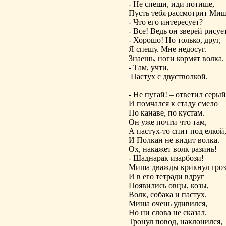
- Не спеши, иди потише,
Пусть тебя рассмотрит Миш
- Что его интересует?
- Все! Ведь он зверей рисует
- Хорошо! Но только, друг,
Я спешу. Мне недосуг.
Знаешь, ноги кормят волка.
- Там, учти,
Пастух с двустволкой.
- Не пугай! – ответил серый
И помчался к стаду смело
По канаве, по кустам.
Он уже почти что там,
А пастух-то спит под елкой
И Полкан не видит волка.
Ох, накажет волк разинь!
- Шаднарак изарбози! –
Миша дважды крикнул гроз
И в его тетради вдруг
Появились овцы, козы,
Волк, собака и пастух.
Миша очень удивился,
Но ни слова не сказал.
Тронул повод, наклонился,