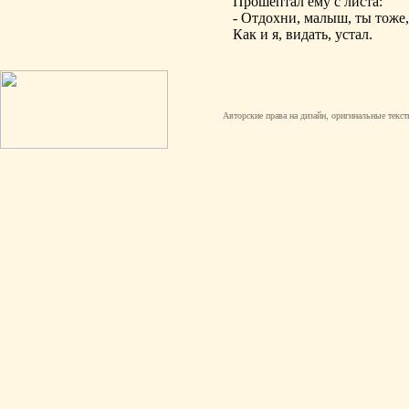
Прошептал ему с листа:
- Отдохни, малыш, ты тоже,
Как и я, видать, устал.
Авторские права на дизайн, оригинальные текст