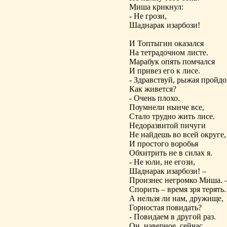
Миша крикнул:
- Не грози,
Шаднарак изарбози!
И Топтыгин оказался
На тетрадочном листе.
Марабук опять помчался
И привез его к лисе.
- Здравствуй, рыжая пройдо
Как живется?
- Очень плохо.
Поумнели нынче все,
Стало трудно жить лисе.
Недоразвитой пичуги
Не найдешь во всей округе,
И простого воробья
Обхитрить не в силах я.
- Не юли, не егози,
Шаднарак изарбози! –
Произнес негромко Миша. 
Спорить – время зря терять.
А нельзя ли нам, дружище,
Горностая повидать?
- Повидаем в другой раз.
Он, наверное, сейчас