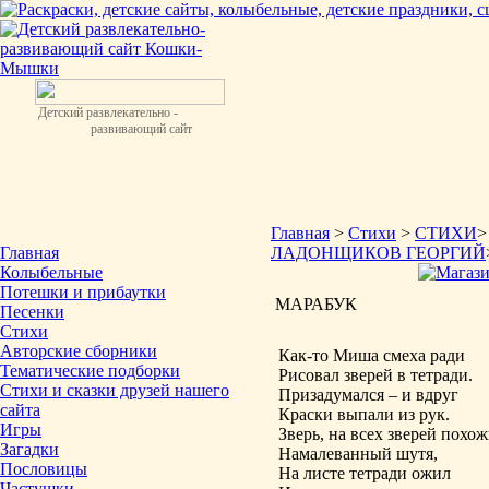
Детский развлекательно -
развивающий сайт
Главная
>
Стихи
>
СТИХИ
Главная
ЛАДОНЩИКОВ ГЕОРГИЙ
Колыбельные
Потешки и прибаутки
МАРАБУК
Песенки
Стихи
Авторские сборники
Как-то Миша смеха ради
Тематические подборки
Рисовал зверей в тетради.
Стихи и сказки друзей нашего
Призадумался – и вдруг
сайта
Краски выпали из рук.
Игры
Зверь, на всех зверей похож
Загадки
Намалеванный шутя,
Пословицы
На листе тетради ожил
Частушки