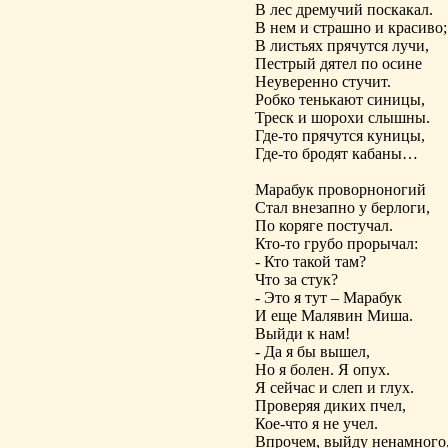
В лес дремучий поскакал.
В нем и страшно и красиво;
В листьях прячутся лучи,
Пестрый дятел по осине
Неуверенно стучит.
Робко тенькают синицы,
Треск и шорохи слышны.
Где-то прячутся куницы,
Где-то бродят кабаны…
Марабук проворноногий
Стал внезапно у берлоги,
По коряге постучал.
Кто-то грубо прорычал:
- Кто такой там?
Что за стук?
- Это я тут – Марабук
И еще Малявин Миша.
Выйди к нам!
- Да я бы вышел,
Но я болен. Я опух.
Я сейчас и слеп и глух.
Проверяя диких пчел,
Кое-что я не учел.
Впрочем, выйду ненамного