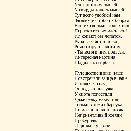
Учит деток-малышей
У скирды ловить мышей.
Тут всего удобней нам
Заглянуть с тобой к бобрам.
Вон их сколько возле хаток,
Первоклассных мастеров!
Ил копают без лопаток,
Рубят лес без топоров,
Ремонтируют плотину.
- Ты меня к ним подвези.
Интересная картина,
Шаднарак изарбози!
Путешественники наши
Повстречали зайца в чаще
И колючего ежа,
Он куда-то нес ужа.
У енота погостили,
Даже белку навестили,
Только в домик барсука
Не могли попасть никак.
Неприветливый хозяин
Пробурчал:
- Привычку взяли
Приходить, когда я сплю.