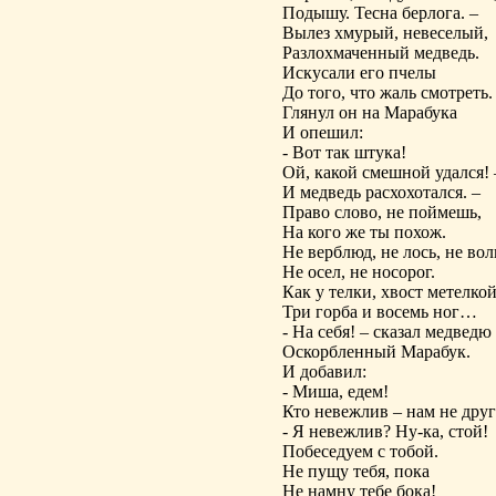
Подышу. Тесна берлога. –
Вылез хмурый, невеселый,
Разлохмаченный медведь.
Искусали его пчелы
До того, что жаль смотреть.
Глянул он на Марабука
И опешил:
- Вот так штука!
Ой, какой смешной удался! 
И медведь расхохотался. –
Право слово, не поймешь,
На кого же ты похож.
Не верблюд, не лось, не вол
Не осел, не носорог.
Как у телки, хвост метелкой
Три горба и восемь ног…
- На себя! – сказал медведю
Оскорбленный Марабук.
И добавил:
- Миша, едем!
Кто невежлив – нам не друг
- Я невежлив? Ну-ка, стой!
Побеседуем с тобой.
Не пущу тебя, пока
Не намну тебе бока!