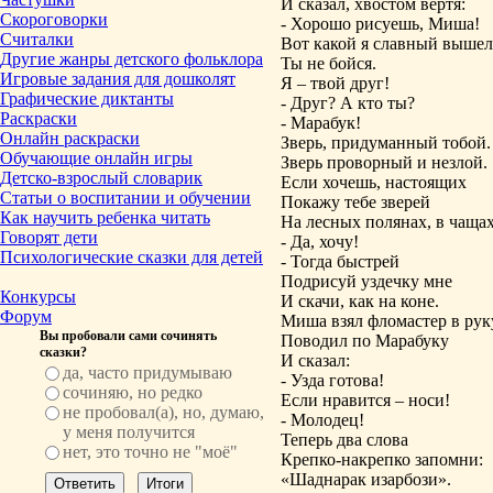
И сказал, хвостом вертя:
Скороговорки
- Хорошо рисуешь, Миша!
Считалки
Вот какой я славный вышел
Другие жанры детского фольклора
Ты не бойся.
Игровые задания для дошколят
Я – твой друг!
Графические диктанты
- Друг? А кто ты?
Раскраски
- Марабук!
Онлайн раскраски
Зверь, придуманный тобой.
Обучающие онлайн игры
Зверь проворный и незлой.
Детско-взрослый словарик
Если хочешь, настоящих
Статьи о воспитании и обучении
Покажу тебе зверей
Как научить ребенка читать
На лесных полянах, в чащ
Говорят дети
- Да, хочу!
Психологические сказки для детей
- Тогда быстрей
Подрисуй уздечку мне
Конкурсы
И скачи, как на коне.
Форум
Миша взял фломастер в рук
Вы пробовали сами сочинять
Поводил по Марабуку
сказки?
И сказал:
да, часто придумываю
- Узда готова!
сочиняю, но редко
Если нравится – носи!
не пробовал(а), но, думаю,
- Молодец!
у меня получится
Теперь два слова
нет, это точно не "моё"
Крепко-накрепко запомни:
«Шаднарак изарбози».