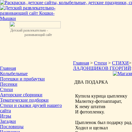
Детский развлекательно -
развивающий сайт
Главная
>
Стихи
>
СТИХИ
Главная
ЛАДОНЩИКОВ ГЕОРГИЙ
Колыбельные
Потешки и прибаутки
ДВА ПОДАРКА
Песенки
Стихи
Авторские сборники
Купила курица цыпленку
Тематические подборки
Малютку-фотоаппарат,
Стихи и сказки друзей нашего
К нему штатив
сайта
И фотопленку.
Игры
Загадки
Цыпленок был подарку рад
Пословицы
Ходил и щелкал
Частушки