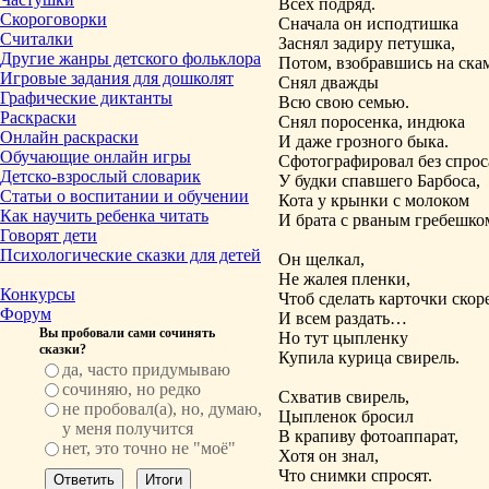
Всех подряд.
Скороговорки
Сначала он исподтишка
Считалки
Заснял задиру петушка,
Другие жанры детского фольклора
Потом, взобравшись на ска
Игровые задания для дошколят
Снял дважды
Графические диктанты
Всю свою семью.
Раскраски
Снял поросенка, индюка
Онлайн раскраски
И даже грозного быка.
Обучающие онлайн игры
Сфотографировал без спрос
Детско-взрослый словарик
У будки спавшего Барбоса,
Статьи о воспитании и обучении
Кота у крынки с молоком
Как научить ребенка читать
И брата с рваным гребешк
Говорят дети
Психологические сказки для детей
Он щелкал,
Не жалея пленки,
Конкурсы
Чтоб сделать карточки скор
Форум
И всем раздать…
Вы пробовали сами сочинять
Но тут цыпленку
сказки?
Купила курица свирель.
да, часто придумываю
сочиняю, но редко
Схватив свирель,
не пробовал(а), но, думаю,
Цыпленок бросил
у меня получится
В крапиву фотоаппарат,
нет, это точно не "моё"
Хотя он знал,
Что снимки спросят.