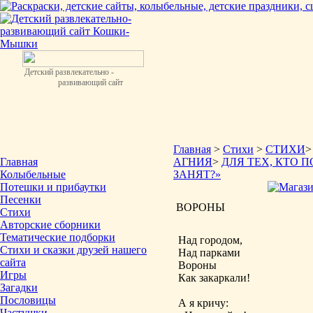
Детский развлекательно -
развивающий сайт
Главная
>
Стихи
>
СТИХИ
Главная
АГНИЯ
>
ДЛЯ ТЕХ, КТО 
Колыбельные
ЗАНЯТ?»
Потешки и прибаутки
Песенки
ВОРОНЫ
Стихи
Авторские сборники
Тематические подборки
Над городом,
Стихи и сказки друзей нашего
Над парками
сайта
Вороны
Игры
Как закаркали!
Загадки
Пословицы
А я кричу:
Частушки