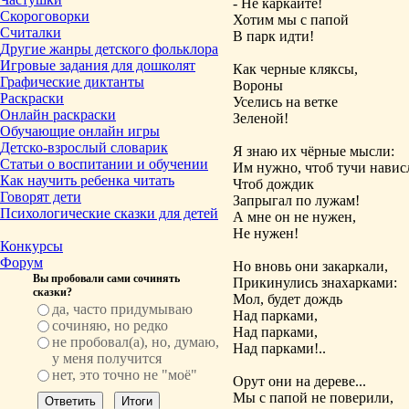
- Не каркайте!
Скороговорки
Хотим мы с папой
Считалки
В парк идти!
Другие жанры детского фольклора
Игровые задания для дошколят
Как черные кляксы,
Графические диктанты
Вороны
Раскраски
Уселись на ветке
Онлайн раскраски
Зеленой!
Обучающие онлайн игры
Детско-взрослый словарик
Я знаю их чёрные мысли:
Статьи о воспитании и обучении
Им нужно, чтоб тучи навис
Как научить ребенка читать
Чтоб дождик
Говорят дети
Запрыгал по лужам!
Психологические сказки для детей
А мне он не нужен,
Не нужен!
Конкурсы
Форум
Но вновь они закаркали,
Вы пробовали сами сочинять
Прикинулись знахарками:
сказки?
Мол, будет дождь
да, часто придумываю
Над парками,
сочиняю, но редко
Над парками,
не пробовал(а), но, думаю,
Над парками!..
у меня получится
нет, это точно не "моё"
Орут они на дереве...
Мы с папой не поверили,