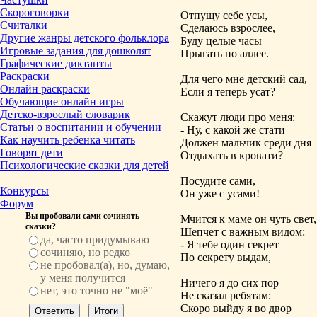
Скороговорки
Отпущу себе усы,
Считалки
Сделаюсь взрослее,
Другие жанры детского фольклора
Буду целые часы
Игровые задания для дошколят
Прыгать по аллее.
Графические диктанты
Раскраски
Для чего мне детский сад,
Онлайн раскраски
Если я теперь усат?
Обучающие онлайн игры
Детско-взрослый словарик
Скажут люди про меня:
Статьи о воспитании и обучении
- Ну, с какой же стати
Как научить ребенка читать
Должен мальчик среди дня
Говорят дети
Отдыхать в кровати?
Психологические сказки для детей
Посудите сами,
Конкурсы
Он уже с усами!
Форум
Вы пробовали сами сочинять
Мчится к маме он чуть свет,
сказки?
Шепчет с важным видом:
да, часто придумываю
- Я тебе один секрет
сочиняю, но редко
По секрету выдам,
не пробовал(а), но, думаю,
у меня получится
Ничего я до сих пор
нет, это точно не "моё"
Не сказал ребятам:
Скоро выйду я во двор