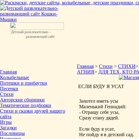
Детский развлекательно -
развивающий сайт
Главная
>
Стихи
>
СТИХИ
Главная
АГНИЯ
>
ДЛЯ ТЕХ, КТО РА
Колыбельные
Потешки и прибаутки
ЕСЛИ БУДУ Я УСАТ
Песенки
Стихи
Авторские сборники
Захотел иметь усы
Тематические подборки
Маленький Геннадий:
Стихи и сказки друзей нашего
- Отращу себе усы,
сайта
Сразу стану дядей.
Игры
Загадки
Если буду я усат,
Пословицы
Не пойду я в детский сад.
Частушки