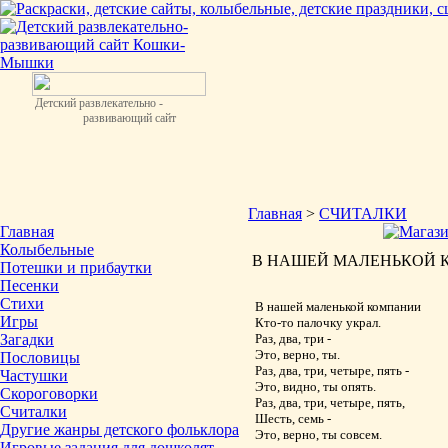
Детский развлекательно -
развивающий сайт
Главная
>
СЧИТАЛКИ
Главная
Колыбельные
В НАШЕЙ МАЛЕНЬКОЙ К
Потешки и прибаутки
Песенки
Стихи
В нашей маленькой компании
Игры
Кто-то палочку украл.
Загадки
Раз, два, три -
Это, верно, ты.
Пословицы
Раз, два, три, четыре, пять -
Частушки
Это, видно, ты опять.
Скороговорки
Раз, два, три, четыре, пять,
Считалки
Шесть, семь -
Другие жанры детского фольклора
Это, верно, ты совсем.
Игровые задания для дошколят