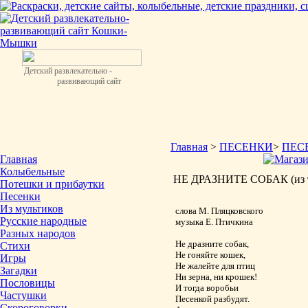
Детский развлекательно -
развивающий сайт
Главная
>
ПЕСЕНКИ
>
ПЕС
Главная
Колыбельные
НЕ ДРАЗНИТЕ СОБАК (из те
Потешки и прибаутки
Песенки
Из мультиков
слова М. Пляцковского
Русские народные
музыка Е. Птичкина
Разных народов
Не дразните собак,
Стихи
Не гоняйте кошек,
Игры
Не жалейте для птиц
Загадки
Ни зерна, ни крошек!
Пословицы
И тогда воробьи
Частушки
Песенкой разбудят.
Скороговорки