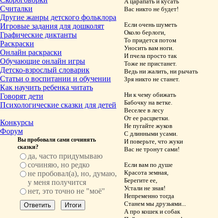
А царапать и кусать
Считалки
Вас никто не будет!
Другие жанры детского фольклора
Если очень шуметь
Игровые задания для дошколят
Около берлоги,
Графические диктанты
То придется потом
Раскраски
Уносить вам ноги.
Онлайн раскраски
И пчела просто так
Обучающие онлайн игры
Тоже не пристанет.
Детско-взрослый словарик
Ведь ни жалить, ни рычать
Статьи о воспитании и обучении
Зря никто не станет.
Как научить ребенка читать
Ни к чему обижать
Говорят дети
Бабочку на ветке.
Психологические сказки для детей
Веселее в лесу
От ее расцветки.
Конкурсы
Не пугайте жуков
Форум
С длинными усами.
Вы пробовали сами сочинять
И поверьте, что жуки
сказки?
Вас не тронут сами!
да, часто придумываю
сочиняю, но редко
Если вам по душе
Красота земная,
не пробовал(а), но, думаю,
Берегите ее,
у меня получится
Устали не зная!
нет, это точно не "моё"
Непременно тогда
Станем мы друзьями...
А про кошек и собак