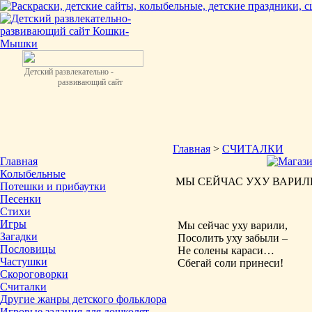
Детский развлекательно -
развивающий сайт
Главная
>
СЧИТАЛКИ
Главная
Колыбельные
МЫ СЕЙЧАС УХУ ВАРИЛИ
Потешки и прибаутки
Песенки
Стихи
Игры
Мы сейчас уху варили,
Загадки
Посолить уху забыли –
Пословицы
Не солены караси…
Частушки
Сбегай соли принеси!
Скороговорки
Считалки
Другие жанры детского фольклора
Игровые задания для дошколят