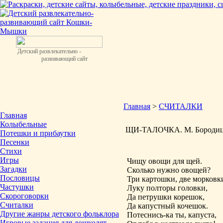
Детский развлекательно -
развивающий сайт
Главная
>
СЧИТАЛКИ
Главная
Колыбельные
ЩИ-ТАЛОЧКА. М. Бородиц
Потешки и прибаутки
Песенки
Стихи
Игры
Чищу овощи для щей.
Загадки
Сколько нужно овощей?
Пословицы
Три картошки, две морковк
Частушки
Луку полторы головки,
Скороговорки
Да петрушки корешок,
Считалки
Да капустный кочешок.
Другие жанры детского фольклора
Потеснись-ка ты, капуста,
Игровые задания для дошколят