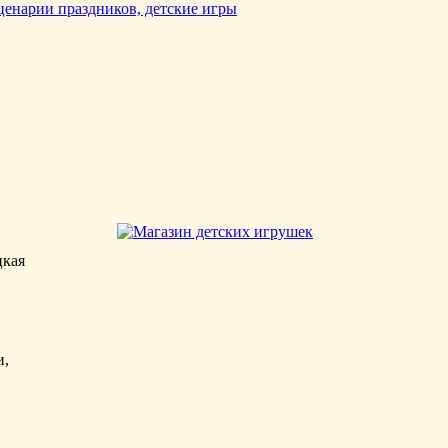
кая
и,