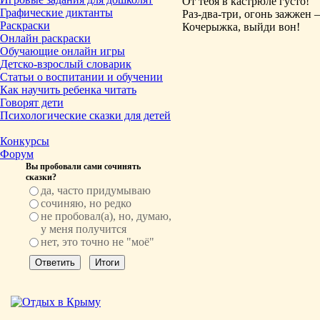
От тебя в кастрюле густо!
Графические диктанты
Раз-два-три, огонь зажжен –
Раскраски
Кочерыжка, выйди вон!
Онлайн раскраски
Обучающие онлайн игры
Детско-взрослый словарик
Статьи о воспитании и обучении
Как научить ребенка читать
Говорят дети
Психологические сказки для детей
Конкурсы
Форум
Вы пробовали сами сочинять
сказки?
да, часто придумываю
сочиняю, но редко
не пробовал(а), но, думаю,
у меня получится
нет, это точно не "моё"