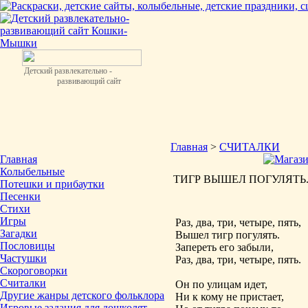
Детский развлекательно -
развивающий сайт
Главная
>
СЧИТАЛКИ
Главная
Колыбельные
ТИГР ВЫШЕЛ ПОГУЛЯТЬ. Э
Потешки и прибаутки
Песенки
Стихи
Игры
Раз, два, три, четыре, пять,
Загадки
Вышел тигр погулять.
Пословицы
Запереть его забыли,
Частушки
Раз, два, три, четыре, пять.
Скороговорки
Считалки
Он по улицам идет,
Другие жанры детского фольклора
Ни к кому не пристает,
Игровые задания для дошколят