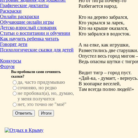
Но от тигра почему-то
Графические диктанты
Разбегается народ.
Раскраски
Онлайн раскраски
Кто на дерево забрался,
Обучающие онлайн игры
Кто укрылся за ларек,
Детско-взрослый словарик
Кто на крыше оказался,
Статьи о воспитании и обучении
Кто забрался в водосток.
Как научить ребенка читать
Говорят дети
А на елке, как игрушки,
Психологические сказки для детей
Разместились две старушки
Опустел весь город мигом 
Конкурсы
Ведь опасны шутки с тигро
Форум
Вы пробовали сами сочинять
Видит тигр – город пуст.
сказки?
«Дай-ка, - думает, - вернусь.
да, часто придумываю
В зоопарке веселей,
сочиняю, но редко
Там всегда полно людей!»
не пробовал(а), но, думаю,
у меня получится
нет, это точно не "моё"