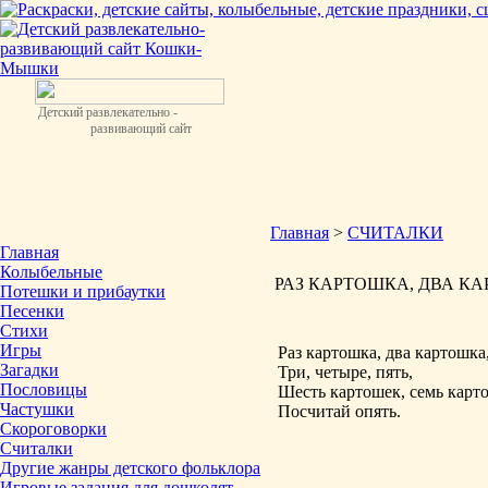
Детский развлекательно -
развивающий сайт
Главная
>
СЧИТАЛКИ
Главная
Колыбельные
РАЗ КАРТОШКА, ДВА КАРТ
Потешки и прибаутки
Песенки
Стихи
Игры
Раз картошка, два картошка
Загадки
Три, четыре, пять,
Пословицы
Шесть картошек, семь карт
Частушки
Посчитай опять.
Скороговорки
Считалки
Другие жанры детского фольклора
Игровые задания для дошколят