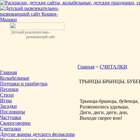
Детский развлекательно -
развивающий сайт
Главная
>
СЧИТАЛКИ
Главная
Колыбельные
ТРЫНЦЫ-БРЫНЦЫ, БУБЕНЦ
Потешки и прибаутки
Песенки
Стихи
Игры
Трынцы-брынцы, бубенцы,
Загадки
Раззвонились удальцы,
Пословицы
Диги, диги, диги, дон,
Частушки
Выходи скорее вон!
Скороговорки
Считалки
Другие жанры детского фольклора
Игровые задания для дошколят