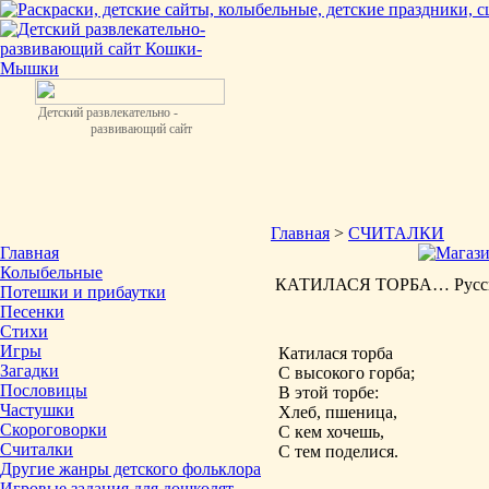
Детский развлекательно -
развивающий сайт
Главная
>
СЧИТАЛКИ
Главная
Колыбельные
КАТИЛАСЯ ТОРБА… Русска
Потешки и прибаутки
Песенки
Стихи
Игры
Катилася торба
Загадки
С высокого горба;
Пословицы
В этой торбе:
Частушки
Хлеб, пшеница,
Скороговорки
С кем хочешь,
Считалки
С тем поделися.
Другие жанры детского фольклора
Игровые задания для дошколят