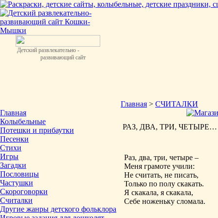
Детский развлекательно -
развивающий сайт
Главная
>
СЧИТАЛКИ
Главная
Колыбельные
РАЗ, ДВА, ТРИ, ЧЕТЫРЕ… Р
Потешки и прибаутки
Песенки
Стихи
Игры
Раз, два, три, четыре –
Загадки
Меня грамоте учили:
Пословицы
Не считать, не писать,
Частушки
Только по полу скакать.
Скороговорки
Я скакала, я скакала,
Считалки
Себе ноженьку сломала.
Другие жанры детского фольклора
Игровые задания для дошколят