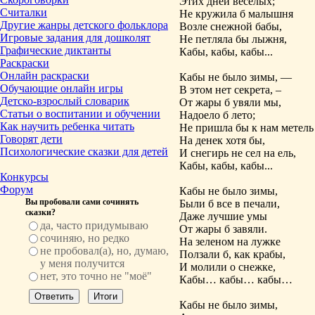
Этих дней веселых;
Считалки
Не кружила б малышня
Другие жанры детского фольклора
Возле снежной бабы,
Игровые задания для дошколят
Не петляла бы лыжня,
Графические диктанты
Кабы, кабы, кабы...
Раскраски
Онлайн раскраски
Кабы не было зимы, —
Обучающие онлайн игры
В этом нет секрета, –
Детско-взрослый словарик
От жары б увяли мы,
Статьи о воспитании и обучении
Надоело б лето;
Как научить ребенка читать
Не пришла бы к нам метель
Говорят дети
На денек хотя бы,
Психологические сказки для детей
И снегирь не сел на ель,
Кабы, кабы, кабы...
Конкурсы
Форум
Кабы не было зимы,
Вы пробовали сами сочинять
Были б все в печали,
сказки?
Даже лучшие умы
да, часто придумываю
От жары б завяли.
сочиняю, но редко
На зеленом на лужке
не пробовал(а), но, думаю,
Ползали б, как крабы,
у меня получится
И молили о снежке,
нет, это точно не "моё"
Кабы… кабы… кабы…
Кабы не было зимы,