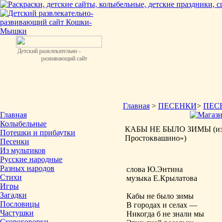
Детский развлекательно -
развивающий сайт
Главная
>
ПЕСЕНКИ
>
ПЕС
Главная
Колыбельные
КАБЫ НЕ БЫЛО ЗИМЫ (из м
Потешки и прибаутки
Простоквашино»)
Песенки
Из мультиков
Русские народные
Разных народов
слова Ю.Энтина
Стихи
музыка Е.Крылатова
Игры
Загадки
Кабы не было зимы
Пословицы
В городах и селах —
Частушки
Никогда б не знали мы
Скороговорки