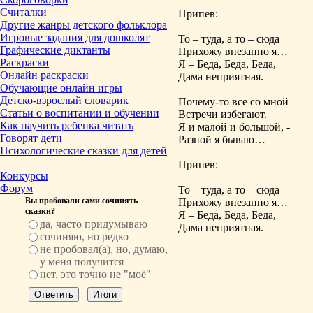
Считалки
Припев:
Другие жанры детского фольклора
Игровые задания для дошколят
То – туда, а то – сюда
Графические диктанты
Прихожу внезапно я…
Раскраски
Я – Беда, Беда, Беда,
Онлайн раскраски
Дама неприятная.
Обучающие онлайн игры
Детско-взрослый словарик
Почему-то все со мной
Статьи о воспитании и обучении
Встречи избегают.
Как научить ребенка читать
Я и малой и большой, -
Говорят дети
Разной я бываю…
Психологические сказки для детей
Припев:
Конкурсы
Форум
То – туда, а то – сюда
Вы пробовали сами сочинять
Прихожу внезапно я…
сказки?
Я – Беда, Беда, Беда,
да, часто придумываю
Дама неприятная.
сочиняю, но редко
не пробовал(а), но, думаю,
у меня получится
нет, это точно не "моё"