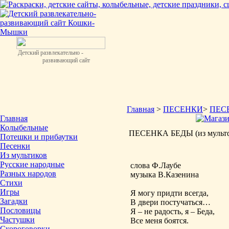
Детский развлекательно -
развивающий сайт
Главная
>
ПЕСЕНКИ
>
ПЕС
Главная
Колыбельные
ПЕСЕНКА БЕДЫ (из мультф
Потешки и прибаутки
Песенки
Из мультиков
Русские народные
слова Ф.Лаубе
Разных народов
музыка В.Казенина
Стихи
Игры
Я могу придти всегда,
Загадки
В двери постучаться…
Пословицы
Я – не радость, я – Беда,
Частушки
Все меня боятся.
Скороговорки