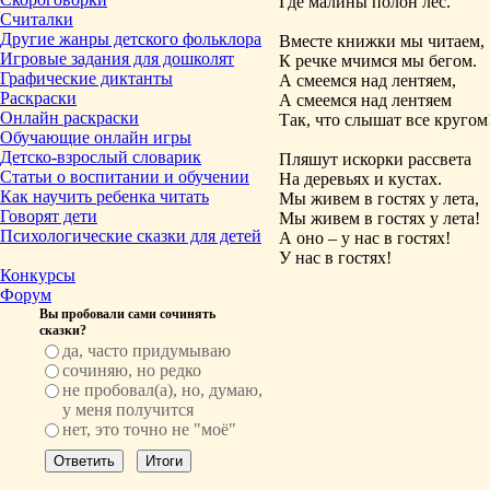
Где малины полон лес.
Считалки
Другие жанры детского фольклора
Вместе книжки мы читаем,
Игровые задания для дошколят
К речке мчимся мы бегом.
Графические диктанты
А смеемся над лентяем,
Раскраски
А смеемся над лентяем
Онлайн раскраски
Так, что слышат все кругом
Обучающие онлайн игры
Детско-взрослый словарик
Пляшут искорки рассвета
Статьи о воспитании и обучении
На деревьях и кустах.
Как научить ребенка читать
Мы живем в гостях у лета,
Говорят дети
Мы живем в гостях у лета!
Психологические сказки для детей
А оно – у нас в гостях!
У нас в гостях!
Конкурсы
Форум
Вы пробовали сами сочинять
сказки?
да, часто придумываю
сочиняю, но редко
не пробовал(а), но, думаю,
у меня получится
нет, это точно не "моё"