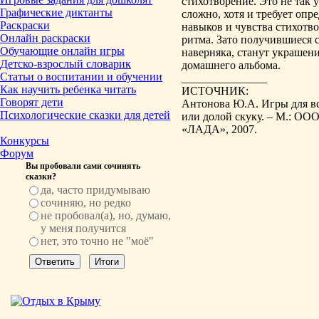
стихотворение. Это не так 
Графические диктанты
сложно, хотя и требует опр
Раскраски
навыков и чувства стихотв
Онлайн раскраски
ритма. Зато получившиеся 
Обучающие онлайн игры
наверняка, станут украшен
Детско-взрослый словарик
домашнего альбома.
Статьи о воспитании и обучении
_______________
Как научить ребенка читать
ИСТОЧНИК:
Говорят дети
Антонова Ю.А. Игры для вс
Психологические сказки для детей
или долой скуку. – М.: О
«ЛАДА», 2007.
Конкурсы
Форум
Вы пробовали сами сочинять
сказки?
да, часто придумываю
сочиняю, но редко
не пробовал(а), но, думаю,
у меня получится
нет, это точно не "моё"