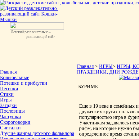
Детский развлекательно -
развивающий сайт
Главная
>
ИГРЫ
>
ИГРЫ, К
Главная
ПРАЗДНИКИ, ДНИ РОЖД
Колыбельные
Потешки и прибаутки
БУРИМЕ
Песенки
Стихи
Игры
Загадки
Еще в 19 веке в семейных и
Пословицы
дружеских кругах пользова
Частушки
популярностью игра в бури
Скороговорки
Участникам задавалось нес
Считалки
рифм, на которые нужно бы
Другие жанры детского фольклора
определенное время сочини
Игровые задания для дошколят