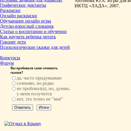
Антонова Ю.А. Игры для вс
Графические диктанты
ИКТЦ «ЛАДА», 2007.
Раскраски
Онлайн раскраски
Обучающие онлайн игры
Детско-взрослый словарик
Статьи о воспитании и обучении
Как научить ребенка читать
Говорят дети
Психологические сказки для детей
Конкурсы
Форум
Вы пробовали сами сочинять
сказки?
да, часто придумываю
сочиняю, но редко
не пробовал(а), но, думаю,
у меня получится
нет, это точно не "моё"