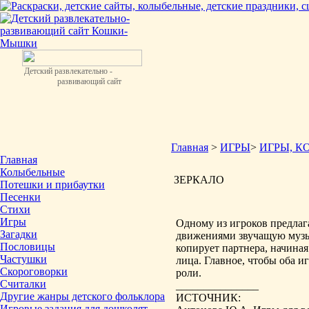
Детский развлекательно -
развивающий сайт
Главная
>
ИГРЫ
>
ИГРЫ, К
Главная
Колыбельные
ЗЕРКАЛО
Потешки и прибаутки
Песенки
Стихи
Игры
Одному из игроков предлаг
Загадки
движениями звучащую музык
Пословицы
копирует партнера, начина
Частушки
лица. Главное, чтобы оба и
Скороговорки
роли.
Считалки
_______________
Другие жанры детского фольклора
ИСТОЧНИК:
Игровые задания для дошколят