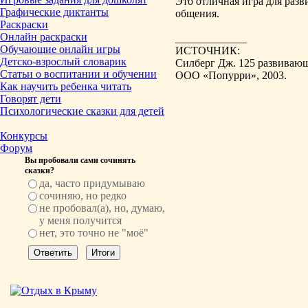
Это отличная игра для разв
Графические диктанты
общения.
Раскраски
Онлайн раскраски
_____________
Обучающие онлайн игры
ИСТОЧНИК:
Детско-взрослый словарик
Силберг Дж. 125 развивающих
Статьи о воспитании и обучении
ООО «Попурри», 2003.
Как научить ребенка читать
Говорят дети
Психологические сказки для детей
Конкурсы
Форум
Вы пробовали сами сочинять
сказки?
да, часто придумываю
сочиняю, но редко
не пробовал(а), но, думаю,
у меня получится
нет, это точно не "моё"