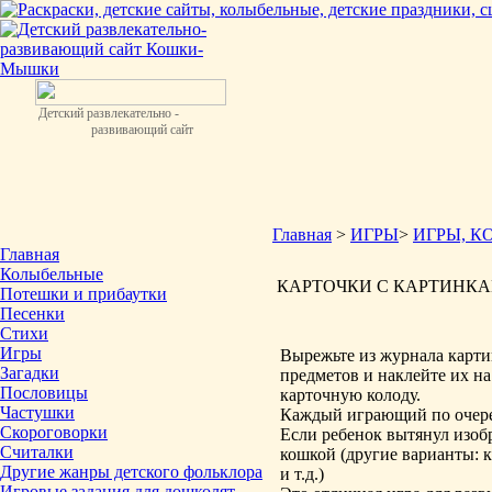
Детский развлекательно -
развивающий сайт
Главная
>
ИГРЫ
>
ИГРЫ, К
Главная
Колыбельные
КАРТОЧКИ С КАРТИНК
Потешки и прибаутки
Песенки
Стихи
Игры
Вырежьте из журнала карт
Загадки
предметов и наклейте их на
Пословицы
карточную колоду.
Частушки
Каждый играющий по очеред
Скороговорки
Если ребенок вытянул изоб
Считалки
кошкой (другие варианты: кр
Другие жанры детского фольклора
и т.д.)
Игровые задания для дошколят