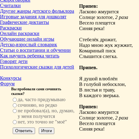
Считалки
Припев:
Другие жанры детского фольклора
Ласково жмурится
Игровые задания для дошколят
Солнце золотое,
2 раза
Графические диктанты
Весело плещется
Раскраски
Синяя река!
Онлайн раскраски
Обучающие онлайн игры
Стебелёк дрожит,
Детско-взрослый словарик
Надо мною жук жужжит,
Статьи о воспитании и обучении
Комариный писк
Как научить ребенка читать
Слышится слегка.
Говорят дети
Психологические сказки для детей
Припев.
Конкурсы
Я душой влюблён
Форум
В голубой небосклон,
Вы пробовали сами сочинять
В листья и траву,
сказки?
В каждого зверька.
да, часто придумываю
сочиняю, но редко
Припев:
не пробовал(а), но, думаю,
Ласково жмурится
у меня получится
Солнце золотое,
2 раза
нет, это точно не "моё"
Весело плещется
Синяя река!