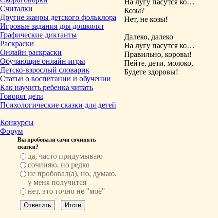
На лугу пасутся ко…
Считалки
Козы?
Другие жанры детского фольклора
Нет, не козы!
Игровые задания для дошколят
Графические диктанты
Далеко, далеко
Раскраски
На лугу пасутся ко…
Онлайн раскраски
Правильно, коровы!
Обучающие онлайн игры
Пейте, дети, молоко,
Детско-взрослый словарик
Будете здоровы!
Статьи о воспитании и обучении
Как научить ребенка читать
Говорят дети
Психологические сказки для детей
Конкурсы
Форум
Вы пробовали сами сочинять
сказки?
да, часто придумываю
сочиняю, но редко
не пробовал(а), но, думаю,
у меня получится
нет, это точно не "моё"