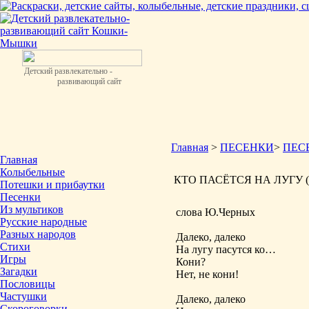
Детский развлекательно -
развивающий сайт
Главная
>
ПЕСЕНКИ
>
ПЕС
Главная
Колыбельные
КТО ПАСЁТСЯ НА ЛУГУ (из 
Потешки и прибаутки
Песенки
Из мультиков
слова Ю.Черных
Русские народные
Разных народов
Далеко, далеко
Стихи
На лугу пасутся ко…
Игры
Кони?
Загадки
Нет, не кони!
Пословицы
Частушки
Далеко, далеко
Скороговорки