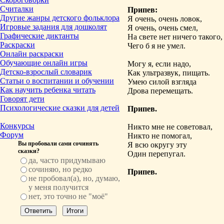
Считалки
Припев:
Другие жанры детского фольклора
Я очень, очень ловок,
Игровые задания для дошколят
Я очень, очень смел,
Графические диктанты
На свете нет ничего такого,
Раскраски
Чего б я не умел.
Онлайн раскраски
Обучающие онлайн игры
Могу я, если надо,
Детско-взрослый словарик
Как ультразвук, пищать.
Статьи о воспитании и обучении
Умею силой взгляда
Как научить ребенка читать
Дрова перемещать.
Говорят дети
Психологические сказки для детей
Припев.
Конкурсы
Никто мне не советовал,
Форум
Никто не помогал,
Вы пробовали сами сочинять
Я всю округу эту
сказки?
Один перепугал.
да, часто придумываю
сочиняю, но редко
Припев.
не пробовал(а), но, думаю,
у меня получится
нет, это точно не "моё"