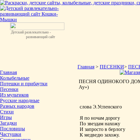
Детский развлекательно -
развивающий сайт
Главная
>
ПЕСЕНКИ
>
ПЕС
Главная
Колыбельные
ПЕСНЯ ОДИНОКОГО ДОМОВ
Потешки и прибаутки
Ау»)
Песенки
Из мультиков
Русские народные
Разных народов
слова Э.Успенского
Стихи
Игры
Я по ночам дорогу
Загадки
По звездам нахожу
Пословицы
И запросто в берлогу
Частушки
К медведю захожу.
Скороговорки