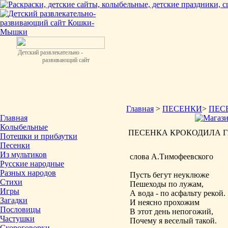
Детский развлекательно -
развивающий сайт
Главная
>
ПЕСЕНКИ
>
ПЕС
Главная
Колыбельные
ПЕСЕНКА КРОКОДИЛА ГЕНЫ
Потешки и прибаутки
Песенки
Из мультиков
слова А.Тимофеевского
Русские народные
Разных народов
Пусть бегут неуклюже
Стихи
Пешеходы по лужам,
Игры
А вода - по асфальту рекой.
Загадки
И неясно прохожим
Пословицы
В этот день непогожий,
Частушки
Почему я веселый такой.
Скороговорки