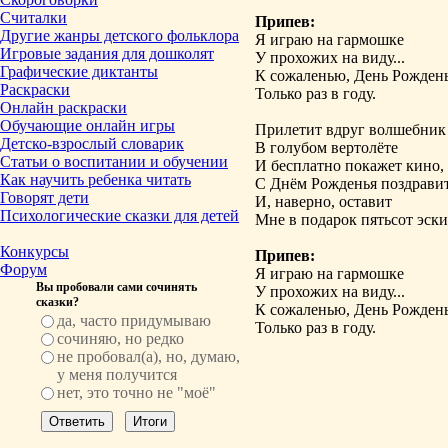
Считалки
Припев:
Другие жанры детского фольклора
Я играю на гармошке
Игровые задания для дошколят
У прохожих на виду...
Графические диктанты
К сожаленью, День Рожден
Раскраски
Только раз в году.
Онлайн раскраски
Обучающие онлайн игры
Прилетит вдруг волшебник
Детско-взрослый словарик
В голубом вертолёте
Статьи о воспитании и обучении
И бесплатно покажет кино,
Как научить ребенка читать
С Днём Рожденья поздрави
Говорят дети
И, наверно, оставит
Психологические сказки для детей
Мне в подарок пятьсот эски
Конкурсы
Припев:
Форум
Я играю на гармошке
Вы пробовали сами сочинять
У прохожих на виду...
сказки?
К сожаленью, День Рожден
да, часто придумываю
Только раз в году.
сочиняю, но редко
не пробовал(а), но, думаю,
у меня получится
нет, это точно не "моё"