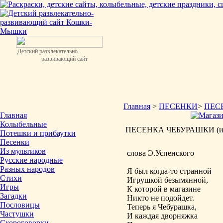
Детский развлекательно -
развивающий сайт
Главная
>
ПЕСЕНКИ
>
ПЕС
Главная
Колыбельные
ПЕСЕНКА ЧЕБУРАШКИ (из 
Потешки и прибаутки
Песенки
Из мультиков
слова Э.Успенского
Русские народные
Разных народов
Я был когда-то странной
Стихи
Игрушкой безымянной,
Игры
К которой в магазине
Загадки
Никто не подойдет.
Пословицы
Теперь я Чебурашка,
Частушки
И каждая дворняжка
Скороговорки