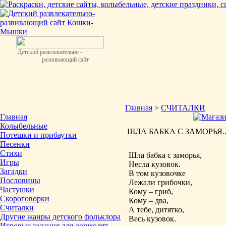
Детский развлекательно -
развивающий сайт
Главная
>
СЧИТАЛКИ
Главная
Колыбельные
ШЛА БАБКА С ЗАМОРЬЯ... 
Потешки и прибаутки
Песенки
Стихи
Шла бабка с заморья,
Игры
Несла кузовок.
Загадки
В том кузовочке
Пословицы
Лежали грибочки,
Частушки
Кому – гриб,
Скороговорки
Кому – два,
Считалки
А тебе, дитятко,
Другие жанры детского фольклора
Весь кузовок.
Игровые задания для дошколят